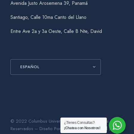
Avenida Justo Arosemena 39, Panamá
Santiago, Calle 10ma Canto del Llano
Entre Ave 2a y 3a Oeste, Calle B Nte, David
ESPAÑOL
© 2022 Columbus University. Todos los Derechos
¿Tienes Consultas?
Reservados – Diseño Por
Gráfico Agencia Digital
|
¡Chatea con Nosotros!