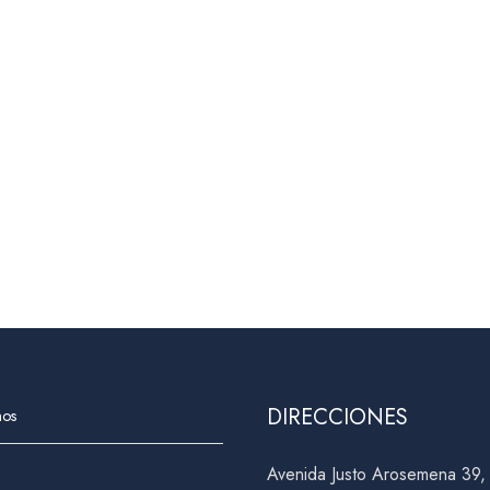
DIRECCIONES
nos
Avenida Justo Arosemena 39