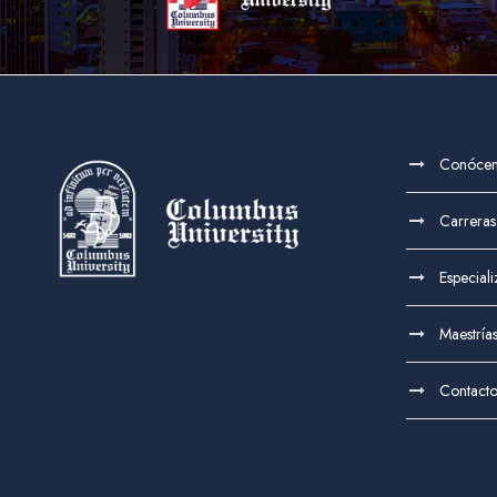
15 DE DICIEMBRE DE 2022
BY
CUADMIN
Conóce
Carreras
Especial
Maestría
Contact