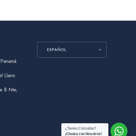
ESPAÑOL
, Panamá
el Llano
le B Nte,
¿Tienes Consultas?
¡Chatea con Nosotros!