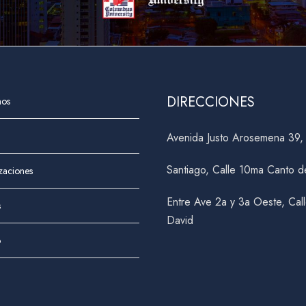
6 DE JUNIO DE 2016
BY
CUADMIN
DIRECCIONES
nos
Avenida Justo Arosemena 39
Santiago, Calle 10ma Canto d
izaciones
Entre Ave 2a y 3a Oeste, Cal
s
David
o