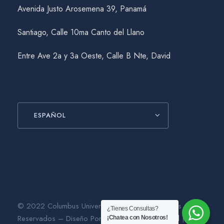
Avenida Justo Arosemena 39, Panamá
Santiago, Calle 10ma Canto del Llano
Entre Ave 2a y 3a Oeste, Calle B Nte, David
ESPAÑOL
© 2022 Columbus University. Todos los Derechos
¿Tienes Consultas?
Reservados – Diseño Por
Gráfico Agencia Digital
|
¡Chatea con Nosotros!