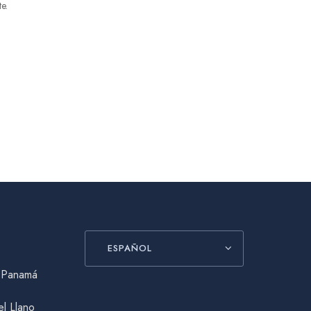
te.
ESPAÑOL
, Panamá
el Llano