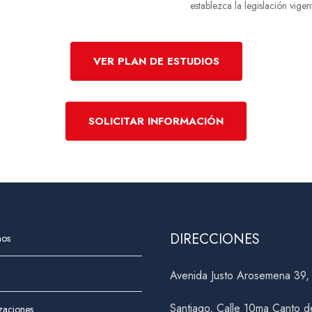
establezca la legislación vigen
VER PLAN DE ESTUDIOS
SOLICITAR INFORMACIÓN
DIRECCIONES
nos
Avenida Justo Arosemena 39
Santiago, Calle 10ma Canto d
izaciones