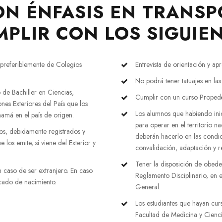
ON ÉNFASIS EN TRANSP
MPLIR CON LOS SIGUIEN
s preferiblemente de Colegios
Entrevista de orientación y ap
No podrá tener tatuajes en las
o de Bachiller en Ciencias,
Cumplir con un curso Propedéut
nes Exteriores del País que los
Los alumnos que habiendo inic
namá en el país de origen.
para operar en el territorio n
ios, debidamente registrados y
deberán hacerlo en las condic
 los emite, si viene del Exterior y
convalidación, adaptación y r
Tener la disposición de obede
 caso de ser extranjero. En caso
Reglamento Disciplinario, en 
cado de nacimiento.
General.
Los estudiantes que hayan curs
Facultad de Medicina y Cienci