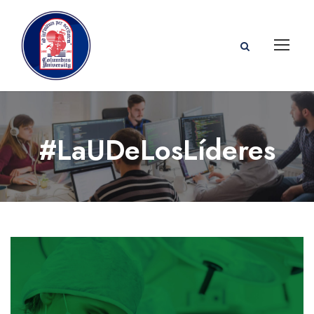
#LaUDeLosLíderes