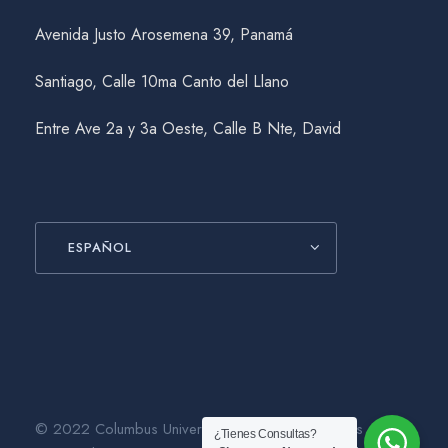
Avenida Justo Arosemena 39, Panamá
Santiago, Calle 10ma Canto del Llano
Entre Ave 2a y 3a Oeste, Calle B Nte, David
ESPAÑOL
© 2022 Columbus University. Todos los Derechos
¿Tienes Consultas?