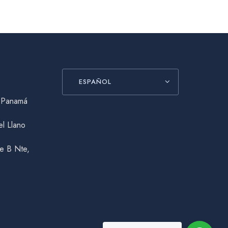
ESPAÑOL
, Panamá
el Llano
le B Nte,