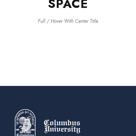
SPACE
Full / Hover With Center Title