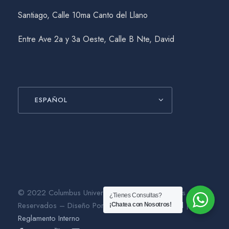
e
Santiago, Calle 10ma Canto del Llano
E
Entre Ave 2a y 3a Oeste, Calle B Nte, David
v
e
n
ESPAÑOL
t
o
s
© 2022 Columbus University. Todos los Derechos
¿Tienes Consultas?
Reservados – Diseño Por
Gráfico Agencia Digital
|
¡Chatea con Nosotros!
Reglamento Interno