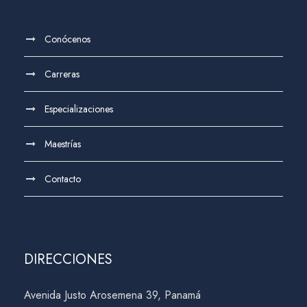
v
s
a
e
y
Conócenos
n
v
Carreras
t
i
Especializaciones
o
s
Maestrías
t
Contacto
a
s
DIRECCIONES
d
Avenida Justo Arosemena 39, Panamá