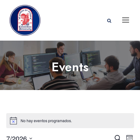
Events
No hay eventos programados.
7/2026
B