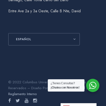
Entre Ave 2a y 3a Oeste, Calle B Nte, David
ESPAÑOL
© 2022 Columbus University. Todos los Derechos
¿Tienes Consultas?
Reservados – Diseño Por
Gráfico Agencia Digital
|
¡Chatea con Nosotros!
Reglamento Interno