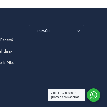
ESPAÑOL
, Panamá
el Llano
le B Nte,
¿Tienes Consultas?
¡Chatea con Nosotros!