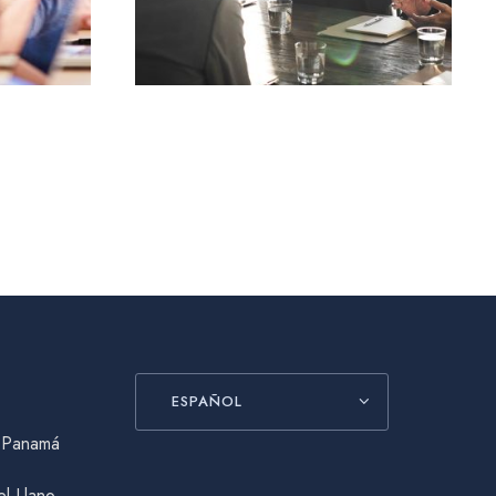
ESPAÑOL
, Panamá
el Llano