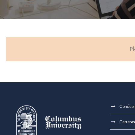
Pl
Conóce
Carreras