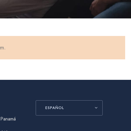
em.
ESPAÑOL
, Panamá